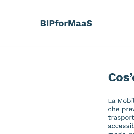
Cos’
La Mobil
che prev
trasport
accessi