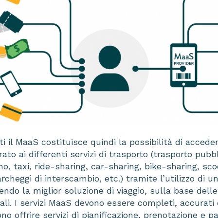
nti il MaaS costituisce quindi la possibilità di acced
ato ai differenti servizi di trasporto (trasporto pubb
o, taxi, ride-sharing, car-sharing, bike-sharing, sco
rcheggi di interscambio, etc.) tramite l’utilizzo di u
endo la miglior soluzione di viaggio, sulla base delle
uali. I servizi MaaS devono essere completi, accurat
ono offrire servizi di pianificazione, prenotazione e