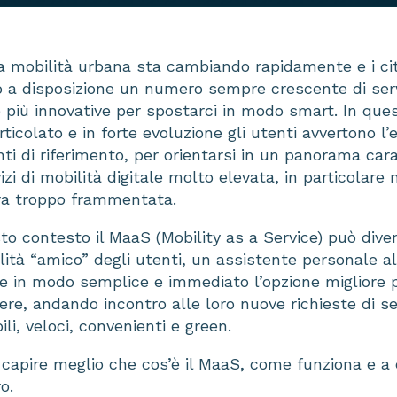
a mobilità urbana sta cambiando rapidamente e i citta
o a disposizione un numero sempre crescente di servi
 più innovative per spostarci in modo smart. In que
colato e in forte evoluzione gli utenti avvertono l’
ti di riferimento, per orientarsi in un panorama car
izi di mobilità digitale molto elevata, in particolare 
ra troppo frammentata.
sto contesto il MaaS (Mobility as a Service) può div
ità “amico” degli utenti, un assistente personale all
re in modo semplice e immediato l’opzione migliore pe
re, andando incontro alle loro nuove richieste di se
bili, veloci, convenienti e green.
capire meglio che cos’è il MaaS, come funziona e a
o.