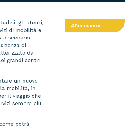
dini, gli utenti,
#Conoscere
zi di mobilità e
sto scenario
esigenza di
atterizzato da
nei grandi centri
entare un nuovo
a mobilità, in
r il viaggio che
rvizi sempre più
 come potrà