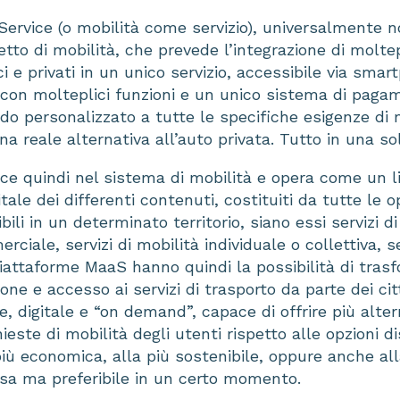
 Service (o mobilità come servizio), universalmente
to di mobilità, che prevede l’integrazione di moltepl
i e privati in un unico servizio, accessibile via smar
con molteplici funzioni e un unico sistema di paga
do personalizzato a tutte le specifiche esigenze di m
una reale alternativa all’auto privata. Tutto in una so
sce quindi nel sistema di mobilità e opera come un li
tale dei differenti contenuti, costituiti da tutte le op
bili in un determinato territorio, siano essi servizi d
ciale, servizi di mobilità individuale o collettiva, ser
piattaforme MaaS hanno quindi la possibilità di trasf
ione e accesso ai servizi di trasporto da parte dei cit
e, digitale e “on demand”, capace di offrire più alter
ieste di mobilità degli utenti rispetto alle opzioni di
più economica, alla più sostenibile, oppure anche al
sa ma preferibile in un certo momento.