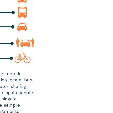
ere in modo
lico locale, bus,
oter-sharing,
n singolo canale
 singole
i e sempre
 pagamento