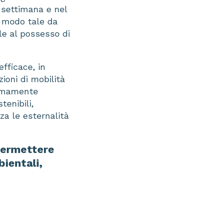
n settimana e nel
n modo tale da
ile al possesso di
fficace, in
zioni di mobilità
remamente
tenibili,
za le esternalità
 permettere
bientali,