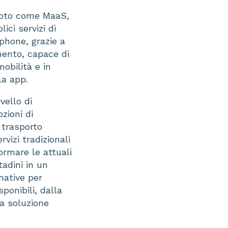
 noto come MaaS,
ici servizi di
tphone, grazie a
mento, capace di
obilità e in
la app.
vello di
zioni di
i trasporto
vizi tradizionali
ormare le attuali
tadini in un
native per
sponibili, dalla
la soluzione