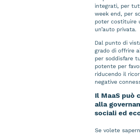
integrati, per tu
week end, per sod
poter costituire 
un’auto privata.
Dal punto di vis
grado di offrire 
per soddisfare 
potente per favor
riducendo il rico
negative conness
Il MaaS può c
alla governan
sociali ed ec
Se volete saperne