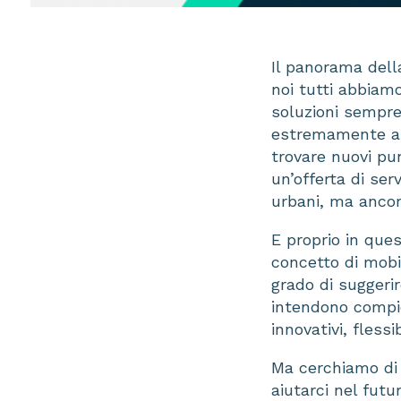
Il panorama dell
noi tutti abbiam
soluzioni sempre
estremamente arti
trovare nuovi pun
un’offerta di serv
urbani, ma anco
E proprio in que
concetto di mobil
grado di suggeri
intendono compie
innovativi, flessi
Ma cerchiamo di 
aiutarci nel futur