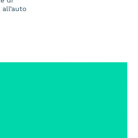
e di
 all’auto